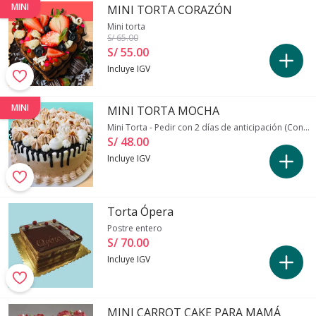
MINI
MINI TORTA CORAZÓN
Mini torta
S/ 65
.00
S/ 55
.
00
Incluye IGV
MINI
MINI TORTA MOCHA
Mini Torta - Pedir con 2 días de anticipación (Consultar previamente autorización)
S/ 48
.
00
Incluye IGV
Torta Ópera
Postre entero
S/ 70
.
00
Incluye IGV
MINI CARROT CAKE PARA MAMÁ