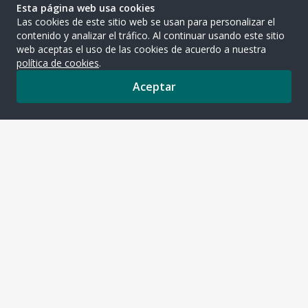
Esta página web usa cookies
Las cookies de este sitio web se usan para personalizar el
contenido y analizar el tráfico. Al continuar usando este sitio
web aceptas el uso de las cookies de acuerdo a nuestra
política de cookies
.
Aceptar
0
ASOCIACION CIUDAD DE LOS NIÑOS DE
LA INMACULADA
Jirón Enrique León García 377 Urb. Chama - Surco
gestionpanaderia@ciudaddelosninos.com.pe
948801738